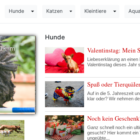
Hunde
Katzen
Kleintiere
Aqua
Toggle Dropdown
Toggle Dropdown
Toggle Dr
Hunde
irk Im
Valentinstag: Mein 
Liebeserklärung an einen 
Valentinstag dieses Jahr 
Spaß oder Tierquäle
Auf in die 5. Jahreszeit u
klar oder? Wir nehmen den
Noch kein Geschenk? 
Ganz schnell noch ein ult
gesucht? Hier kommt ein
ungeübte...