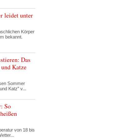
r leidet unter
schlichen Körper
gem bekannt.
stieren: Das
 und Katze
esen Sommer
nd Katz” v...
r: So
 heißen
eratur von 18 bis
tter...