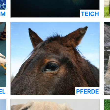
UM
TEICH
EL
PFERDE