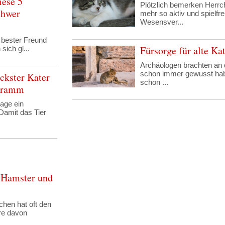
ese 5
Plötzlich bemerken Herrch
chwer
mehr so aktiv und spielfre
Wesensver...
 bester Freund
Fürsorge für alte K
ich gl...
Archäologen brachten an 
schon immer gewusst hab
ckster Kater
schon ...
ogramm
age ein
Damit das Tier
? Hamster und
hen hat oft den
ere davon