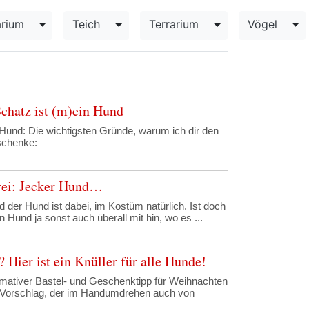
rium
Teich
Terrarium
Vögel
opdown
Toggle Dropdown
Toggle Dropdown
Toggle Dropdown
To
Schatz ist (m)ein Hund
Hund: Die wichtigsten Gründe, warum ich dir den
schenke:
rei: Jecker Hund…
nd der Hund ist dabei, im Kostüm natürlich. Ist doch
 Hund ja sonst auch überall mit hin, wo es ...
Hier ist ein Knüller für alle Hunde!
imativer Bastel- und Geschenktipp für Weihnachten
 Vorschlag, der im Handumdrehen auch von