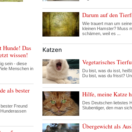
Darum auf den Tierfr
Wie trauert man um seine
kleinen Hamster? Muss m
schämen, weil es ...
t Hunde! Das
Katzen
etzt wissen!
Vegetarisches Tierfu
ig sein - diese
Viele Menschen in
Du bist, was du isst, heiß
Du bist, was du frisst? Un
e als bester
Hilfe, meine Katze h
Des Deutschen liebstes Hau
 bester Freund
Stubentiger, den man sich 
e Hunderassen
Übergewicht als Aus