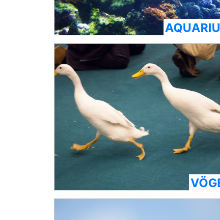
AQUARI
VÖG