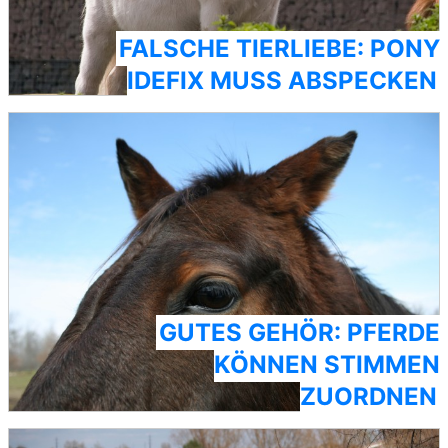
FALSCHE TIERLIEBE: PONY
IDEFIX MUSS ABSPECKEN
GUTES GEHÖR: PFERDE
KÖNNEN STIMMEN
ZUORDNEN