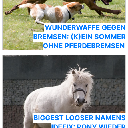
WUNDERWAFFE GEGEN
BREMSEN: (K)EIN SOMMER
OHNE PFERDEBREMSEN
BIGGEST LOOSER NAMENS
IDEFIX: PONY WIEDER