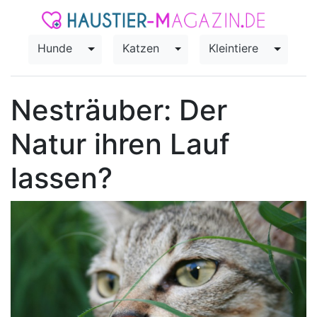
Hunde
Katzen
Kleintiere
Toggle Dropdown
Toggle Dropdown
Toggle
Nesträuber: Der
Natur ihren Lauf
lassen?