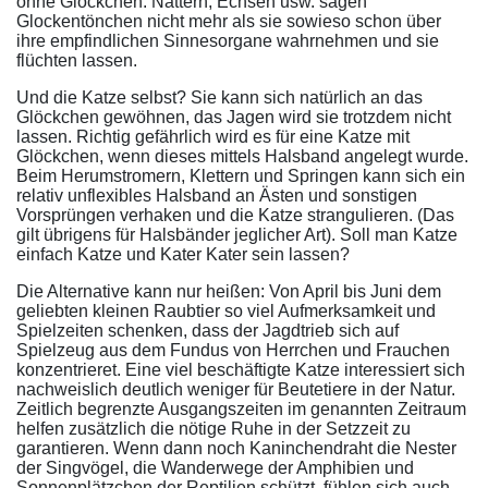
ohne Glöckchen. Nattern, Echsen usw. sagen
Glockentönchen nicht mehr als sie sowieso schon über
ihre empfindlichen Sinnesorgane wahrnehmen und sie
flüchten lassen.
Und die Katze selbst? Sie kann sich natürlich an das
Glöckchen gewöhnen, das Jagen wird sie trotzdem nicht
lassen. Richtig gefährlich wird es für eine Katze mit
Glöckchen, wenn dieses mittels Halsband angelegt wurde.
Beim Herumstromern, Klettern und Springen kann sich ein
relativ unflexibles Halsband an Ästen und sonstigen
Vorsprüngen verhaken und die Katze strangulieren. (Das
gilt übrigens für Halsbänder jeglicher Art). Soll man Katze
einfach Katze und Kater Kater sein lassen?
Die Alternative kann nur heißen: Von April bis Juni dem
geliebten kleinen Raubtier so viel Aufmerksamkeit und
Spielzeiten schenken, dass der Jagdtrieb sich auf
Spielzeug aus dem Fundus von Herrchen und Frauchen
konzentrieret. Eine viel beschäftigte Katze interessiert sich
nachweislich deutlich weniger für Beutetiere in der Natur.
Zeitlich begrenzte Ausgangszeiten im genannten Zeitraum
helfen zusätzlich die nötige Ruhe in der Setzzeit zu
garantieren. Wenn dann noch Kaninchendraht die Nester
der Singvögel, die Wanderwege der Amphibien und
Sonnenplätzchen der Reptilien schützt, fühlen sich auch