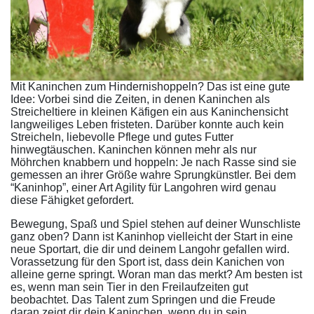
Mit Kaninchen zum Hindernishoppeln? Das ist eine gute
Idee: Vorbei sind die Zeiten, in denen Kaninchen als
Streicheltiere in kleinen Käfigen ein aus Kaninchensicht
langweiliges Leben fristeten. Darüber konnte auch kein
Streicheln, liebevolle Pflege und gutes Futter
hinwegtäuschen. Kaninchen können mehr als nur
Möhrchen knabbern und hoppeln: Je nach Rasse sind sie
gemessen an ihrer Größe wahre Sprungkünstler. Bei dem
“Kaninhop”, einer Art Agility für Langohren wird genau
diese Fähigket gefordert.
Bewegung, Spaß und Spiel stehen auf deiner Wunschliste
ganz oben? Dann ist Kaninhop vielleicht der Start in eine
neue Sportart, die dir und deinem Langohr gefallen wird.
Vorassetzung für den Sport ist, dass dein Kanichen von
alleine gerne springt. Woran man das merkt? Am besten ist
es, wenn man sein Tier in den Freilaufzeiten gut
beobachtet. Das Talent zum Springen und die Freude
daran zeigt dir dein Kaninchen, wenn du in sein