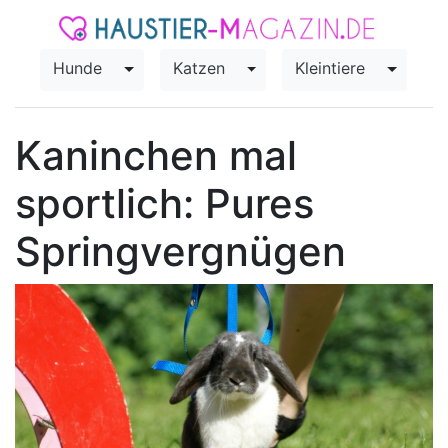
Hunde
Katzen
Kleintiere
Toggle Dropdown
Toggle Dropdown
Toggle
Kaninchen mal
sportlich: Pures
Springvergnügen